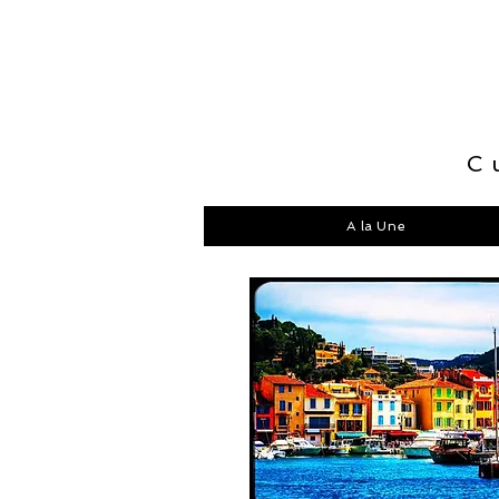
C
A la Une