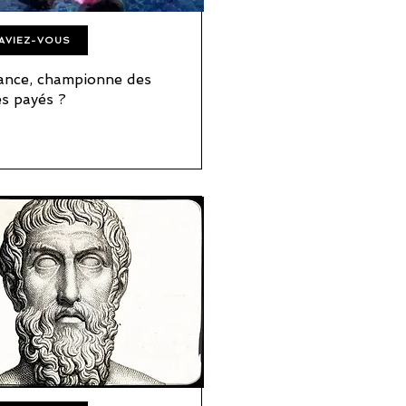
SAVIEZ-VOUS
ance, championne des
s payés ?