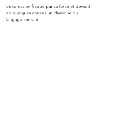
L’expression frappe par sa force et devient 
en quelques années un classique du 
langage courant.
PLUS DE
ROGER(S) ?
La Newsletter du
lundi
L'Application Mobile
A Propos de nous