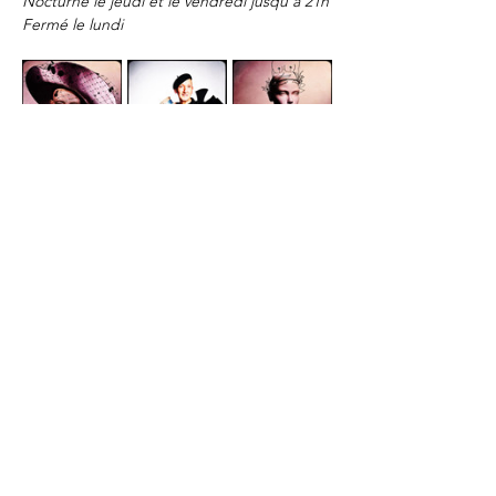
Nocturne le jeudi et le vendredi jusqu’à 21h
Fermé le lundi
PLUS DE
ROGER(S) ?
La Newsletter du
lundi