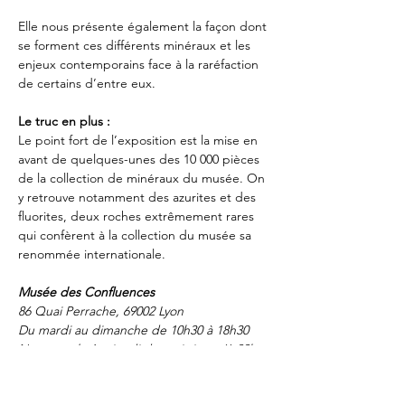
Elle nous présente également la façon dont 
se forment ces différents minéraux et les 
enjeux contemporains face à la raréfaction 
de certains d’entre eux.
Le truc en plus :
Le point fort de l’exposition est la mise en 
avant de quelques-unes des 10 000 pièces 
de la collection de minéraux du musée. On 
y retrouve notamment des azurites et des 
fluorites, deux roches extrêmement rares 
qui confèrent à la collection du musée sa 
renommée internationale. 
Musée des Confluences
86 Quai Perrache, 69002 Lyon
Du mardi au dimanche de 10h30 à 18h30
Nocturne le 1er jeudi du mois jusqu’à 22h
Fermé le lundi        
Entrée 9€ - tarif réduit 6€ - gratuit -18 ans