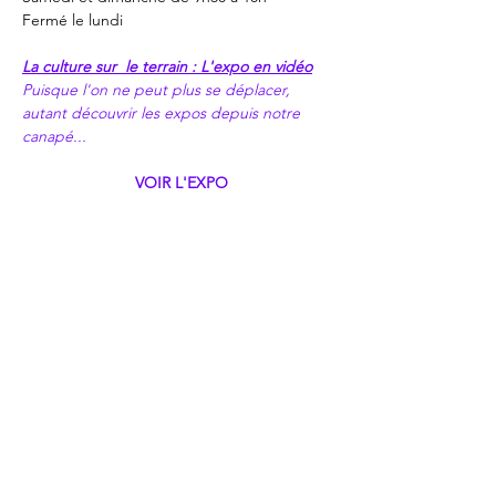
Fermé le lundi
La culture sur  le terrain : L'expo en vidéo
Puisque l'on ne peut plus se déplacer, 
autant découvrir les expos depuis notre 
canapé...
VOIR L'EXPO
Extrait de la visite guidée en vidéo de 
l'expo Picasso et la BD au Musée Picasso