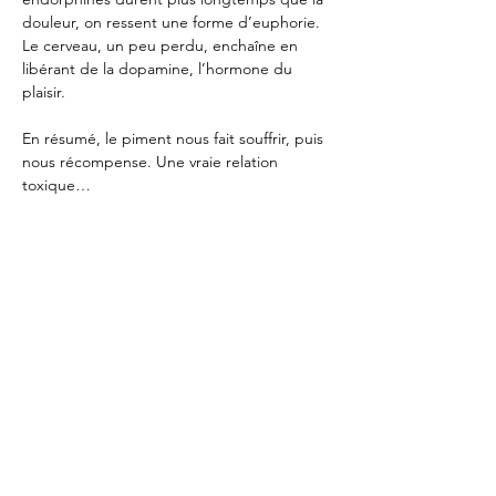
douleur, on ressent une forme d’euphorie. 
Le cerveau, un peu perdu, enchaîne en 
libérant de la dopamine, l’hormone du 
plaisir.
En résumé, le piment nous fait souffrir, puis 
nous récompense. Une vraie relation 
toxique…
PLUS DE
ROGER(S) ?
La Newsletter du
lundi
L'Application Mobile