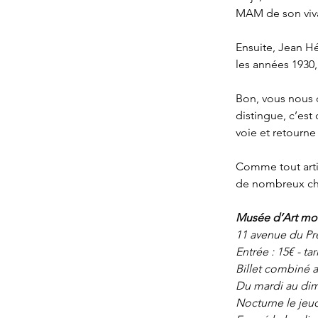
MAM de son viv
Ensuite, Jean Hé
les années 1930,
Bon, vous nous d
distingue, c’est
voie et retourne 
Comme tout artis
de nombreux chap
Musée d’Art mode
11 avenue du Pré
Entrée : 15€ - tar
Billet combiné a
Du mardi au dim
Nocturne le jeud