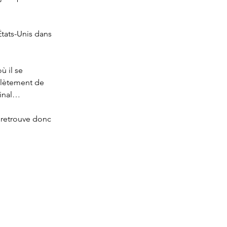
États-Unis dans 
 il se 
plètement de 
iginal…
 retrouve donc 