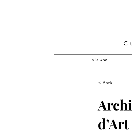
C
A la Une
< Back
Archi
d’Ar