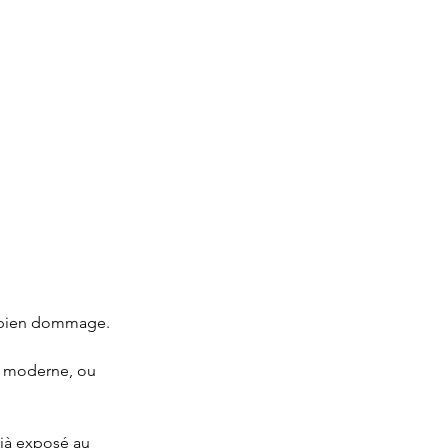
st bien dommage.
t moderne, ou 
déjà exposé au 