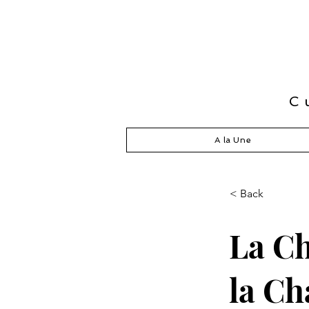
C
A la Une
< Back
La C
la Ch