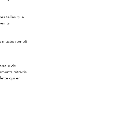
res telles que 
eints 
ux musée rempli 
’erreur de 
tements rétrécis 
ette qui en 