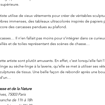
 supérieure.
rtiste utilise de vieux vêtements pour créer de véritables sculptu
bres immenses, des tableaux ultracolorés inspirés de papiers p
core des carcasses pendues au plafond. 
rcasses… Il n’en fallait pas moins pour s’intégrer dans ce curie
llés et de toiles représentant des scènes de chasse…
te artiste sont plutôt amusants. En effet, c’est lorsqu’elle fait l
inge au sèche-linge à la laverie, qu’elle se met à utiliser ses vê
culptures de tissus. Une belle façon de rebondir après une boul
s d’un…
sse et de la Nature
ves, 75003 Paris
anche de 11h à 18h