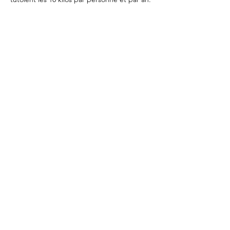
PLUS DE
ROGER(S) ?
La Newsletter du
lundi
L'Application Mobile
A Propos de nous
Nous contacter