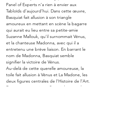
Panel of Experts n’a rien à envier aux 
Tabloïds d’aujourd’hui. Dans cette œuvre, 
Basquiat fait allusion à son triangle 
amoureux en mettant en scène la bagarre 
qui aurait eu lieu entre sa petite-amie 
Suzanne Mallouk, qu’il surnommait Vénus, 
et la chanteuse Madonna, avec qui il a 
entretenu une brève liaison. En barrant le 
nom de Madonna, Basquiat semble 
signifier la victoire de Vénus.
Au-delà de cette querelle amoureuse, la 
toile fait allusion à Vénus et La Madone, les 
deux figures centrales de l’Histoire de l’Art. 
En apposant un signe Copyright près du 
nom de Madonna, Basquiat symbolise ainsi 
la marchandisation de la célébrité, mais 
aussi celle de l’Art.
Philharmonie de Paris
221 Av. Jean Jaurès, 75019 Paris